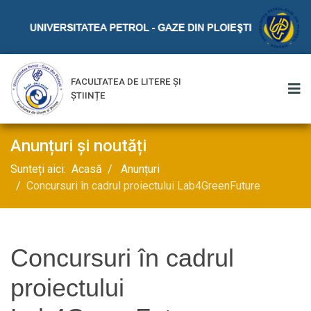
FACULTATEA DE LITERE ȘI
ȘTIINȚE
Anunțuri și noutăți
Sunteți aici:
Acasă
Anunțuri
Concursuri în cadrul proiectului Lab4GreenFuture
Concursuri în cadrul
proiectului