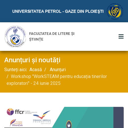
FACULTATEA DE LITERE ȘI
ȘTIINȚE
Anunțuri și noutăți
Sunteți aici:
Acasă
Anunțuri
Workshop "WorkSTEAM pentru educația tinerilor
exploratori" - 24 iunie 2025